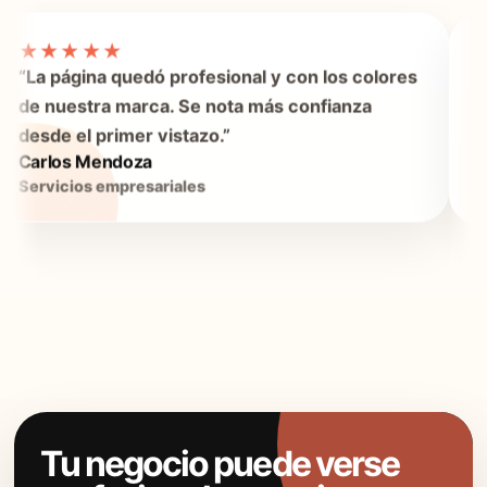
★★★★★
“La página quedó profesional y con los colores
“
de nuestra marca. Se nota más confianza
p
desde el primer vistazo.”
e
Carlos Mendoza
A
Servicios empresariales
C
Tu negocio puede verse