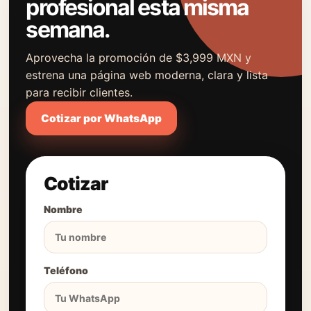
profesional esta misma
semana.
Aprovecha la promoción de $3,999 MXN y
estrena una página web moderna, clara y lista
para recibir clientes.
Cotizar por WhatsApp
Cotizar
Nombre
Teléfono